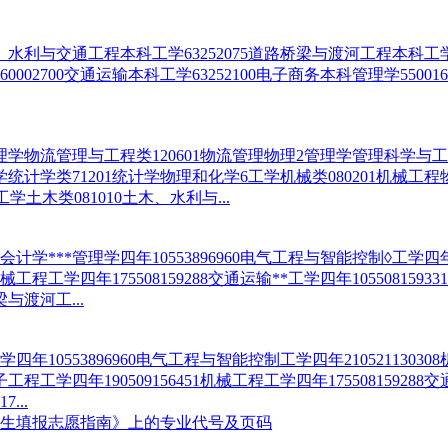
与交通工程本科工学63252075道路桥梁与渡河工程本科工学632
60002700交通运输本科工学63252100电子商务本科管理学55001
物流管理与工程类120601物流管理物理2管理学管理科学与工程类
统计学类71201统计学物理和化学6工学机械类080201机械工
土木类081010土木、水利与...
***管理学四年10553896960电气工程与智能控制◊工学四年210
1机械工程工学四年175508159288交通运输**工学四年105508159
梁与渡河工...
553896960电气工程与智能控制工学四年210521130308
子工程工学四年190509156451机械工程工学四年175508159288交
...
招生填报志愿指南》上的专业代号及页码