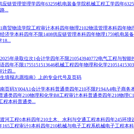
58供应链管理管理学四年63259机电装备学院机械工程工学四年63
...
商贸物流学院工程审计本科四年物理2102物流管理本科四年物理2
7经济学本科四年不限1408供应链管理本科四年物理1759机电
...
025年录取位次1会计学四年不限210543940772电气工程与智能
商务英语四年不限1755151513646机械工程四年物理和化学2105141
审计四...
招生填报志愿指南》上的专业代号及页码
Y004A1会计学本科普通类四年210不限P194A4电子商务本
普通类四年210物理和化学B8工程审计本科普通类四年210物理C
程本科普通类...
工程◊本科四年210土木、水利与交通工程本科四年245环境设计*
科四年165工程审计◊本科四年210机械与电子工程系机械电子工程本