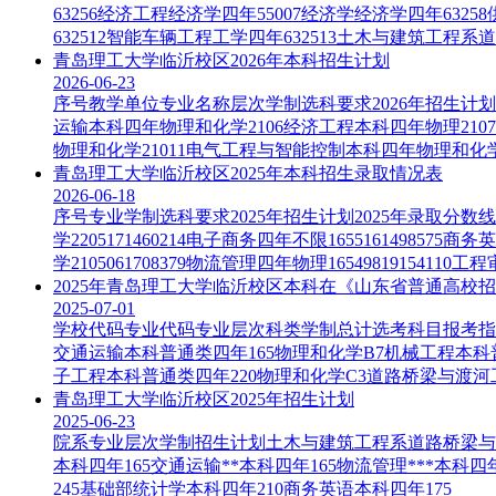
63256经济工程经济学四年55007经济学经济学四年632
632512智能车辆工程工学四年632513土木与建筑工程系道路
青岛理工大学临沂校区2026年本科招生计划
2026-06-23
序号教学单位专业名称层次学制选科要求2026年招生计划1
运输本科四年物理和化学2106经济工程本科四年物理210
物理和化学21011电气工程与智能控制本科四年物理和化学18
青岛理工大学临沂校区2025年本科招生录取情况表
2026-06-18
序号专业学制选科要求2025年招生计划2025年录取分数线2
学2205171460214电子商务四年不限1655161498575
学2105061708379物流管理四年物理16549819154110工程
2025年青岛理工大学临沂校区本科在《山东省普通高校
2025-07-01
学校代码专业代码专业层次科类学制总计选考科目报考指南页码
交通运输本科普通类四年165物理和化学B7机械工程本科
子工程本科普通类四年220物理和化学C3道路桥梁与渡河工
青岛理工大学临沂校区2025年招生计划
2025-06-23
院系专业层次学制招生计划土木与建筑工程系道路桥梁与渡河
本科四年165交通运输**本科四年165物流管理***本
245基础部统计学本科四年210商务英语本科四年175