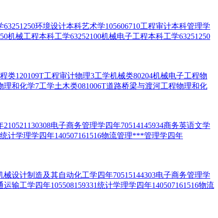
51250环境设计本科艺术学105606710工程审计本科管理学
650机械工程本科工学63252100机械电子工程本科工学63251250
120109T工程审计物理3工学机械类80204机械电子工程物
程物理和化学7工学土木类081006T道路桥梁与渡河工程物理和化
521130308电子商务管理学四年70514145934商务英语文学
331统计学理学四年140507161516物流管理***管理学四年
机械设计制造及其自动化工学四年70515144303电子商务管理学
通运输工学四年105508159331统计学理学四年140507161516物流